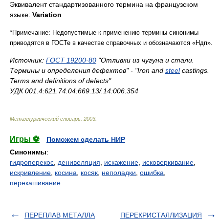
Эквивалент стандартизованного термина на французском
языке:
Variation
*
Примечание: Недопустимые к применению термины-синонимы
приводятся в ГОСТе в качестве справочных и обозначаются «Ндп».
Источник:
ГОСТ 19200-80
"Отливки из чугуна и стали.
Термины и определения дефектов" - "Iron and
steel
castings.
Terms and definitions of defects"
УДК 001.4:621.74.04:669.13/.14:006.354
Металлургический словарь
.
2003
.
Игры ⚽
Поможем сделать НИР
Синонимы
:
гидроперекос
,
денивеляция
,
искажение
,
исковеркивание
,
искривление
,
косина
,
косяк
,
неполадки
,
ошибка
,
перекашивание
ПЕРЕПЛАВ МЕТАЛЛА
ПЕРЕКРИСТАЛЛИЗАЦИЯ