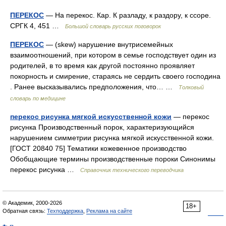
ПЕРЕКОС
— На перекос. Кар. К разладу, к раздору, к ссоре.
СРГК 4, 451 …
Большой словарь русских поговорок
ПЕРЕКОС
— (skew) нарушение внутрисемейных
взаимоотношений, при котором в семье господствует один из
родителей, в то время как другой постоянно проявляет
покорность и смирение, стараясь не сердить своего господина
. Ранее высказывались предположения, что… …
Толковый
словарь по медицине
перекос рисунка мягкой искусственной кожи
— перекос
рисунка Производственный порок, характеризующийся
нарушением симметрии рисунка мягкой искусственной кожи.
[ГОСТ 20840 75] Тематики кожевенное производство
Обобщающие термины производственные пороки Синонимы
перекос рисунка …
Справочник технического переводчика
© Академик, 2000-2026
18+
Обратная связь:
Техподдержка
,
Реклама на сайте