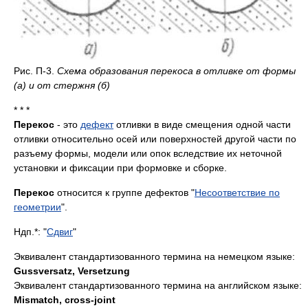
Рис. П-3.
Схема образования перекоса в отливке от формы
(а) и от стержня (б)
* * *
Перекос
- это
дефект
отливки в виде смещения одной части
отливки относительно осей или поверхностей другой части по
разъему формы, модели или опок вследствие их неточной
установки и фиксации при формовке и сборке.
Перекос
относится к группе дефектов "
Несоответствие по
геометрии
".
Ндп.*: "
Сдвиг
"
Эквивалент стандартизованного термина на немецком языке:
Gussversatz, Versetzung
Эквивалент стандартизованного термина на английском языке:
Mismatch, cross-joint