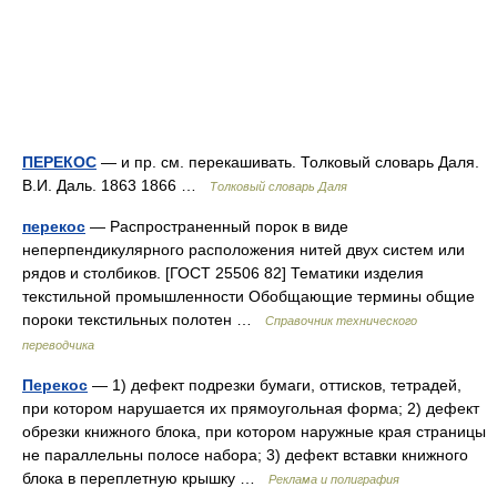
ПЕРЕКОС
— и пр. см. перекашивать. Толковый словарь Даля.
В.И. Даль. 1863 1866 …
Толковый словарь Даля
перекос
— Распространенный порок в виде
неперпендикулярного расположения нитей двух систем или
рядов и столбиков. [ГОСТ 25506 82] Тематики изделия
текстильной промышленности Обобщающие термины общие
пороки текстильных полотен …
Справочник технического
переводчика
Перекос
— 1) дефект подрезки бумаги, оттисков, тетрадей,
при котором нарушается их прямоугольная форма; 2) дефект
обрезки книжного блока, при котором наружные края страницы
не параллельны полосе набора; 3) дефект вставки книжного
блока в переплетную крышку …
Реклама и полиграфия