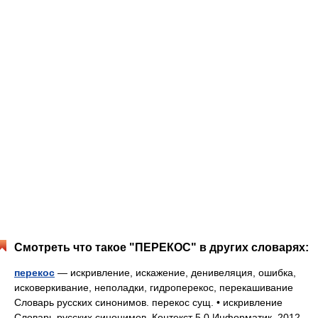
Смотреть что такое "ПЕРЕКОС" в других словарях:
перекос
— искривление, искажение, денивеляция, ошибка,
исковеркивание, неполадки, гидроперекос, перекашивание
Словарь русских синонимов. перекос сущ. • искривление
Словарь русских синонимов. Контекст 5.0 Информатик. 2012 …